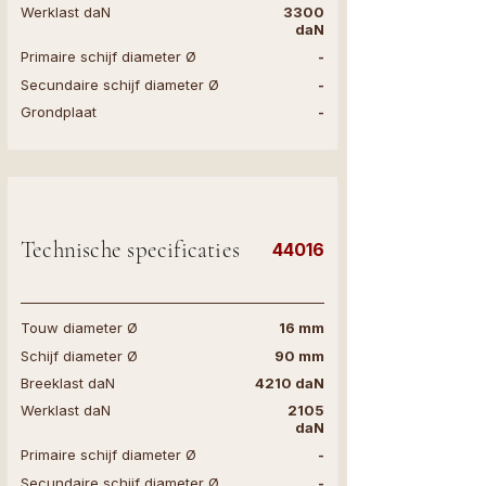
Werklast daN
3300
daN
Primaire schijf diameter Ø
-
Secundaire schijf diameter Ø
-
Grondplaat
-
Technische specificaties
44016
Touw diameter Ø
16 mm
Schijf diameter Ø
90 mm
Breeklast daN
4210 daN
Werklast daN
2105
daN
Primaire schijf diameter Ø
-
Secundaire schijf diameter Ø
-