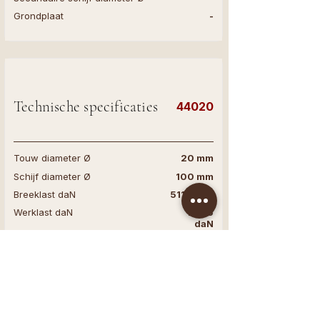
Grondplaat
-
Technische specificaties
44020
Touw diameter Ø
20 mm
Schijf diameter Ø
100 mm
Breeklast daN
5110 daN
Werklast daN
2555
daN
Primaire schijf diameter Ø
-
Secundaire schijf diameter Ø
-
Grondplaat
-