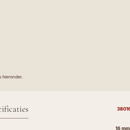
 hieronder.
ificaties
3801
16 mm