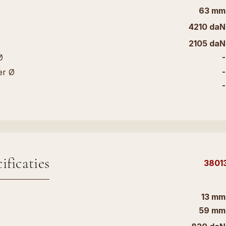
63 mm
4210 daN
2105 daN
-
Ø
-
er Ø
-
ificaties
3801
13 mm
59 mm