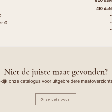
820 daN
410 daN
-
Ø
-
er Ø
-
Niet de juiste maat gevonden?
kijk onze catalogus voor uitgebreidere maatoverzicht
Onze catalogus