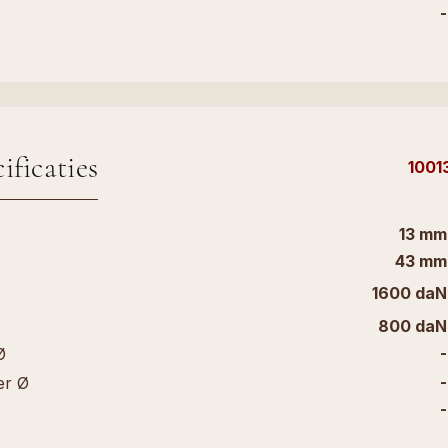
-
ificaties
1001
13 mm
43 mm
1600 daN
800 daN
-
Ø
-
er Ø
-