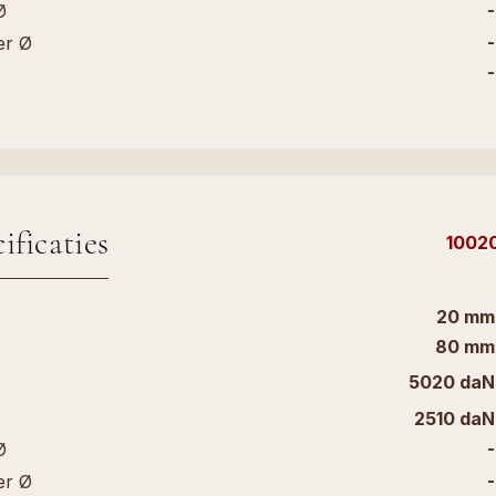
-
Ø
-
er Ø
-
ificaties
1002
20 mm
80 mm
5020 daN
2510 daN
-
Ø
-
er Ø