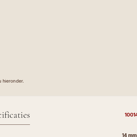
 hieronder.
ificaties
1001
14 mm