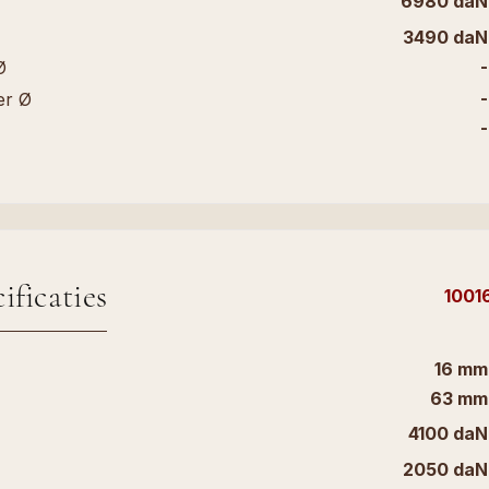
6980 daN
3490 daN
-
Ø
-
er Ø
-
ificaties
1001
16 mm
63 mm
4100 daN
2050 daN