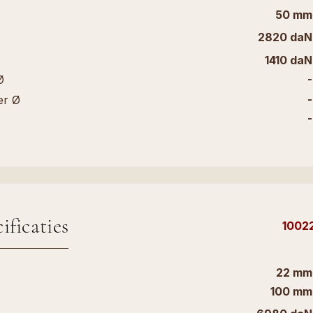
50 mm
2820 daN
1410 daN
-
Ø
-
er Ø
-
ificaties
1002
22 mm
100 mm