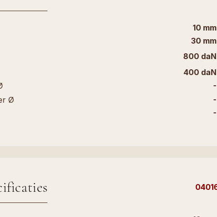
10 mm
30 mm
800 daN
400 daN
-
Ø
-
er Ø
-
ificaties
0401