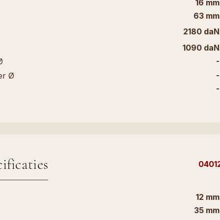
16 mm
63 mm
2180 daN
1090 daN
-
Ø
-
er Ø
-
ificaties
0401
12 mm
35 mm