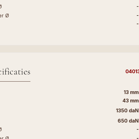
-
Ø
-
er Ø
-
ificaties
0401
13 mm
43 mm
1350 daN
650 daN
-
Ø
-
er Ø