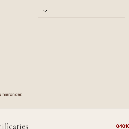
 hieronder.
ificaties
0401