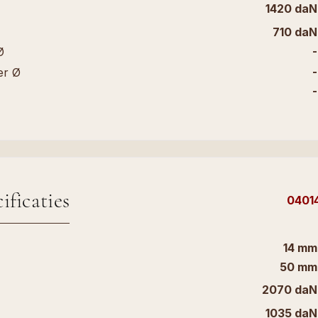
1420 daN
710 daN
-
Ø
-
er Ø
-
ificaties
0401
14 mm
50 mm
2070 daN
1035 daN